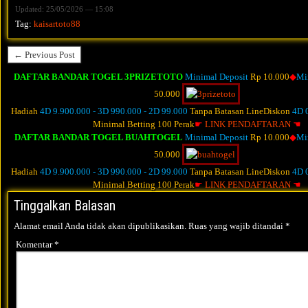
Updated: 25/05/2026 — 15:08
Tag:
kaisartoto88
← Previous Post
DAFTAR BANDAR TOGEL 3PRIZETOTO
Minimal Deposit
Rp 10.000
◆
Mi
50.000
Hadiah
4D 9.900.000 - 3D 990.000 - 2D 99.000
Tanpa Batasan Line
Diskon
4D 0
Minimal Betting 100 Perak
☛
LINK PENDAFTARAN
☚
DAFTAR BANDAR TOGEL BUAHTOGEL
Minimal Deposit
Rp 10.000
◆
Mi
50.000
Hadiah
4D 9.900.000 - 3D 990.000 - 2D 99.000
Tanpa Batasan Line
Diskon
4D 0
Minimal Betting 100 Perak
☛
LINK PENDAFTARAN
☚
Tinggalkan Balasan
Alamat email Anda tidak akan dipublikasikan.
Ruas yang wajib ditandai
*
Komentar
*