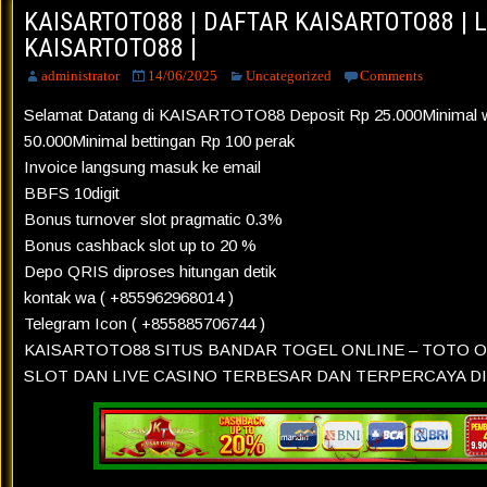
KAISARTOTO88 | DAFTAR KAISARTOTO88 | 
KAISARTOTO88 |
administrator
14/06/2025
Uncategorized
Comments
Selamat Datang di KAISARTOTO88 Deposit Rp 25.000Minimal 
50.000Minimal bettingan Rp 100 perak
Invoice langsung masuk ke email
BBFS 10digit
Bonus turnover slot pragmatic 0.3%
Bonus cashback slot up to 20 %
Depo QRIS diproses hitungan detik
kontak wa ( +855962968014 )
Telegram Icon ( +855885706744 )
KAISARTOTO88 SITUS BANDAR TOGEL ONLINE – TOTO O
SLOT DAN LIVE CASINO TERBESAR DAN TERPERCAYA DI